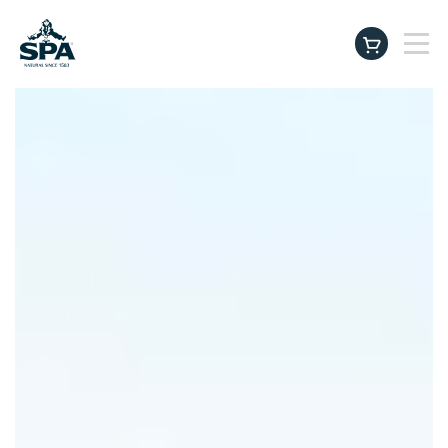
Producten
instagram
facebook
tiktok
linkedin
youtu
Beter drinken. Beter leven.
SPA Baby & Family Club
Inspiratie & Tips