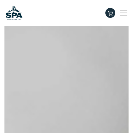
Producten
instagram
facebook
tiktok
linkedin
youtu
Beter drinken. Beter leven.
SPA Baby & Family Club
Inspiratie & Tips