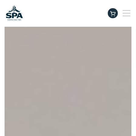
Producten
instagram
facebook
tiktok
linkedin
youtu
Beter drinken. Beter leven.
SPA Baby & Family Club
Inspiratie & Tips