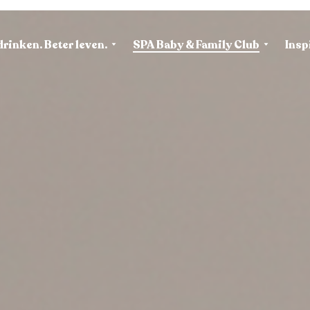
drinken. Beter leven.
SPA Baby & Family Club
Insp