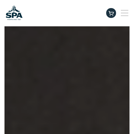
Producten
instagram
facebook
tiktok
linkedin
youtu
Beter drinken. Beter leven.
SPA Baby & Family Club
Inspiratie & Tips