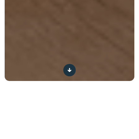
We zijn met meer en meer op zoek naar duurzamere
verpakkingsoplossingen voor onze dagelijkse
consumptiegewoonten. Of het nu thuis is of tijdens het
boodschappen doen: voor jezelf en je gezin wil je iets