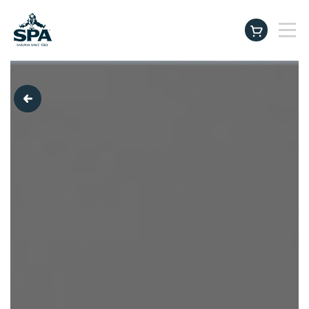
Producten
instagram
facebook
tiktok
linkedin
youtu
Beter drinken. Beter leven.
SPA Baby & Family Club
Inspiratie & Tips