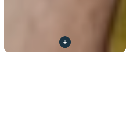
Beter drinken, da’s je genoeg hydrateren. Zo blijf je
gezond en bewaar je je fysiologische evenwicht. Omdat
een goede hydratatie essentieel is voor de goede
werking van ons lichaam.