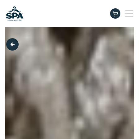
Producten
instagram
facebook
tiktok
linkedin
youtu
Beter drinken. Beter leven.
SPA Baby & Family Club
Inspiratie & Tips